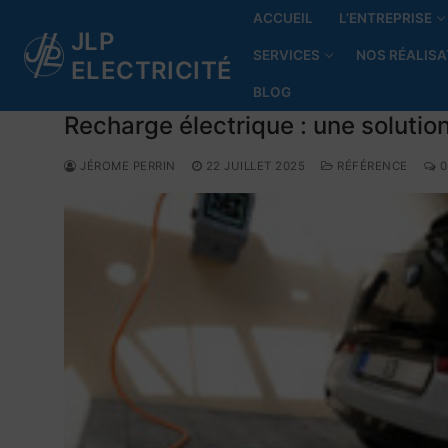
ACCUEIL
L’ENTREPRISE
JLP
SERVICES
NOS RÉALISA
ELECTRICITÉ
BLOG
Recharge électrique : une solution
JÉROME PERRIN
22 JUILLET 2025
RÉFÉRENCE
0